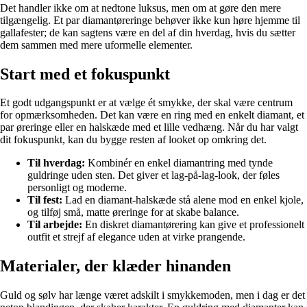
Det handler ikke om at nedtone luksus, men om at gøre den mere
tilgængelig. Et par diamantøreringe behøver ikke kun høre hjemme til
gallafester; de kan sagtens være en del af din hverdag, hvis du sætter
dem sammen med mere uformelle elementer.
Start med et fokuspunkt
Et godt udgangspunkt er at vælge ét smykke, der skal være centrum
for opmærksomheden. Det kan være en ring med en enkelt diamant, et
par øreringe eller en halskæde med et lille vedhæng. Når du har valgt
dit fokuspunkt, kan du bygge resten af looket op omkring det.
Til hverdag:
Kombinér en enkel diamantring med tynde
guldringe uden sten. Det giver et lag-på-lag-look, der føles
personligt og moderne.
Til fest:
Lad en diamant-halskæde stå alene mod en enkel kjole,
og tilføj små, matte øreringe for at skabe balance.
Til arbejde:
En diskret diamantørering kan give et professionelt
outfit et strejf af elegance uden at virke prangende.
Materialer, der klæder hinanden
Guld og sølv har længe været adskilt i smykkemoden, men i dag er det