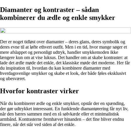
Diamanter og kontraster – sådan
kombinerer du ædle og enkle smykker
Der er noget tidløst over diamanter – deres glans, deres symbolik og
deres evne til at løfte ethvert outfit. Men i en tid, hvor mange søger et
mere afslappet og personligt udtryk, handler smykkemoden ikke
længere kun om at vise luksus. Det handler om at skabe kontraster: at
lade det ædle møde det enkle, det klassiske møde det moderne. Her får
du inspiration til, hvordan du kan kombinere diamanter med
hverdagsvenlige smykker og skabe et look, der både føles eksklusivt
og ubesværet.
Hvorfor kontraster virker
Når du kombinerer ædle og enkle smykker, opstår der en spænding,
der gør udtrykket interessant. En funklende diamantørering får nyt liv,
når den bæres sammen med en rå sølvkæde eller et minimalistisk
armbånd. Kontrasterne fremhæver hinanden – det fine bliver endnu
finere, når det står ved siden af det enkle.