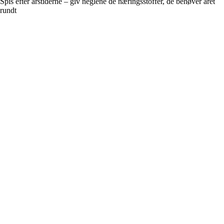
Spis efter årstiderne – giv neglene de næringsstoffer, de behøver året
rundt