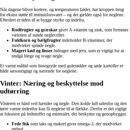
Når dagene bliver kortere, og temperaturen falder, har kroppen brug
for ekstra støtte til immunforsvaret – og det gælder også for neglene.
Efteråret er tiden til at bygge styrke op indefra.
Rodfrugter og græskar
giver A-vitamin og zink, som fremmer
væksten af sunde negleceller.
Fuldkorn og bælgfrugter
indeholder B-vitaminer, der
modvirker sprøde negle.
Magert kød og linser
bidrager med jern, som er vigtigt for at
undgå blege og svage negle.
Et varmt måltid som linsegryde med gulerødder og søde kartofler er
både sæsonrigtigt og nærende for neglene.
Vinter: Næring og beskyttelse mod
udtørring
Vinteren er hård ved hænder og negle. Den kolde luft udenfor og den
tørre varme indenfor kan få neglene til at flække. Derfor er det vigtigt
at fokusere på fedtstoffer og mineraler, der beskytter og genopbygger.
Fede fisk
som laks og makrel giver omega-3, der modvirker
tørhed.