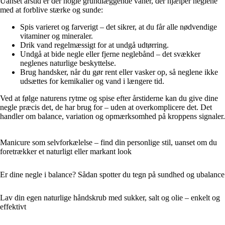
Uanset årstid er der nogle grundlæggende vaner, der hjælper neglene
med at forblive stærke og sunde:
Spis varieret og farverigt – det sikrer, at du får alle nødvendige
vitaminer og mineraler.
Drik vand regelmæssigt for at undgå udtørring.
Undgå at bide negle eller fjerne neglebånd – det svækker
neglenes naturlige beskyttelse.
Brug handsker, når du gør rent eller vasker op, så neglene ikke
udsættes for kemikalier og vand i længere tid.
Ved at følge naturens rytme og spise efter årstiderne kan du give dine
negle præcis det, de har brug for – uden at overkomplicere det. Det
handler om balance, variation og opmærksomhed på kroppens signaler.
Manicure som selvforkælelse – find din personlige stil, uanset om du
foretrækker et naturligt eller markant look
Er dine negle i balance? Sådan spotter du tegn på sundhed og ubalance
Lav din egen naturlige håndskrub med sukker, salt og olie – enkelt og
effektivt