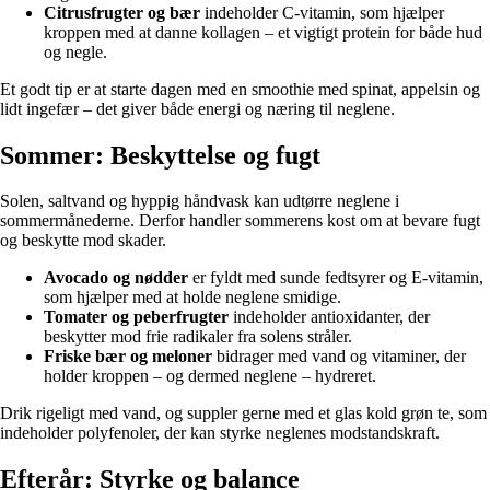
Citrusfrugter og bær
indeholder C-vitamin, som hjælper
kroppen med at danne kollagen – et vigtigt protein for både hud
og negle.
Et godt tip er at starte dagen med en smoothie med spinat, appelsin og
lidt ingefær – det giver både energi og næring til neglene.
Sommer: Beskyttelse og fugt
Solen, saltvand og hyppig håndvask kan udtørre neglene i
sommermånederne. Derfor handler sommerens kost om at bevare fugt
og beskytte mod skader.
Avocado og nødder
er fyldt med sunde fedtsyrer og E-vitamin,
som hjælper med at holde neglene smidige.
Tomater og peberfrugter
indeholder antioxidanter, der
beskytter mod frie radikaler fra solens stråler.
Friske bær og meloner
bidrager med vand og vitaminer, der
holder kroppen – og dermed neglene – hydreret.
Drik rigeligt med vand, og suppler gerne med et glas kold grøn te, som
indeholder polyfenoler, der kan styrke neglenes modstandskraft.
Efterår: Styrke og balance