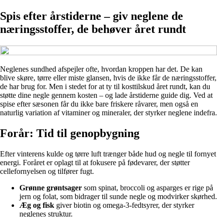
Spis efter årstiderne – giv neglene de
næringsstoffer, de behøver året rundt
Neglenes sundhed afspejler ofte, hvordan kroppen har det. De kan
blive skøre, tørre eller miste glansen, hvis de ikke får de næringsstoffer,
de har brug for. Men i stedet for at ty til kosttilskud året rundt, kan du
støtte dine negle gennem kosten – og lade årstiderne guide dig. Ved at
spise efter sæsonen får du ikke bare friskere råvarer, men også en
naturlig variation af vitaminer og mineraler, der styrker neglene indefra.
Forår: Tid til genopbygning
Efter vinterens kulde og tørre luft trænger både hud og negle til fornyet
energi. Foråret er oplagt til at fokusere på fødevarer, der støtter
cellefornyelsen og tilfører fugt.
Grønne grøntsager
som spinat, broccoli og asparges er rige på
jern og folat, som bidrager til sunde negle og modvirker skørhed.
Æg og fisk
giver biotin og omega-3-fedtsyrer, der styrker
neglenes struktur.