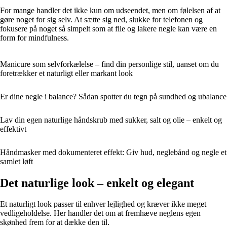
For mange handler det ikke kun om udseendet, men om følelsen af at
gøre noget for sig selv. At sætte sig ned, slukke for telefonen og
fokusere på noget så simpelt som at file og lakere negle kan være en
form for mindfulness.
Manicure som selvforkælelse – find din personlige stil, uanset om du
foretrækker et naturligt eller markant look
Er dine negle i balance? Sådan spotter du tegn på sundhed og ubalance
Lav din egen naturlige håndskrub med sukker, salt og olie – enkelt og
effektivt
Håndmasker med dokumenteret effekt: Giv hud, neglebånd og negle et
samlet løft
Det naturlige look – enkelt og elegant
Et naturligt look passer til enhver lejlighed og kræver ikke meget
vedligeholdelse. Her handler det om at fremhæve neglens egen
skønhed frem for at dække den til.