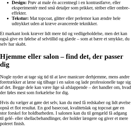
Design:
Prøv at male én accentnegl i en kontrastfarve, eller
eksperimentér med små detaljer som prikker, striber eller ombre-
effekter.
Tekstur:
Mat topcoat, glitter eller perlemor kan ændre hele
udtrykket uden at kræve avancerede teknikker.
Et markant look kræver lidt mere tid og vedligeholdelse, men det kan
også give en følelse af selvtillid og glæde – som at bære et smykke, du
selv har skabt.
Hjemme eller salon – find det, der passer
dig
Nogle nyder at tage sig tid til at lave manicure derhjemme, mens andre
foretrækker at læne sig tilbage i en salon og lade professionelle tage sig
af det. Begge dele kan være lige så afslappende – det handler om, hvad
der føles mest som forkælelse for dig.
Hvis du vælger at gøre det selv, kan du med få redskaber og lidt øvelse
opnå et flot resultat. En god basecoat, kvalitetslak og topcoat gør en
stor forskel for holdbarheden. I salonen kan du til gengæld få adgang
til gelé- eller shellacbehandlinger, der holder længere og giver et mere
poleret finish.