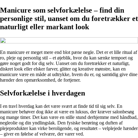
Manicure som selvforkælelse – find din
personlige stil, uanset om du foretrækker et
naturligt eller markant look
En manicure er meget mere end blot pæne negle. Det er et lille ritual af
ro, pleje og personlig stil – et øjeblik, hvor du kan sænke tempoet og
gøre noget godt for dig selv. Uanset om du foretrækker et naturligt,
diskret look eller elsker farver, glitter og kreative mønstre, kan en
manicure være en måde at udtrykke, hvem du er, og samtidig give dine
hænder den opmærksomhed, de fortjener.
Selvforkælelse i hverdagen
I en travl hverdag kan det være svært at finde tid til sig selv. En
manicure behøver dog ikke at være en luksus, der kræver salonbesøg
og mange timer. Det kan være en stille stund derhjemme med håndbad,
negleolie og din yndlingslak. Den fysiske berøring og duften af
plejeprodukter kan virke beroligende, og resultatet – velplejede hænder
– giver en følelse af velvære, der varer ved.