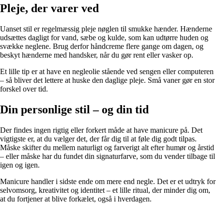
Pleje, der varer ved
Uanset stil er regelmæssig pleje nøglen til smukke hænder. Hænderne
udsættes dagligt for vand, sæbe og kulde, som kan udtørre huden og
svække neglene. Brug derfor håndcreme flere gange om dagen, og
beskyt hænderne med handsker, når du gør rent eller vasker op.
Et lille tip er at have en negleolie stående ved sengen eller computeren
– så bliver det lettere at huske den daglige pleje. Små vaner gør en stor
forskel over tid.
Din personlige stil – og din tid
Der findes ingen rigtig eller forkert måde at have manicure på. Det
vigtigste er, at du vælger det, der får dig til at føle dig godt tilpas.
Måske skifter du mellem naturligt og farverigt alt efter humør og årstid
– eller måske har du fundet din signaturfarve, som du vender tilbage til
igen og igen.
Manicure handler i sidste ende om mere end negle. Det er et udtryk for
selvomsorg, kreativitet og identitet – et lille ritual, der minder dig om,
at du fortjener at blive forkælet, også i hverdagen.