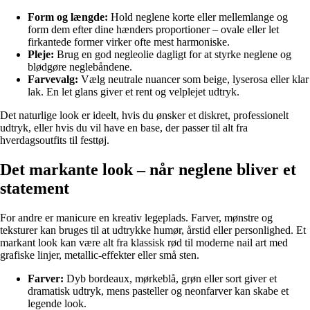
Form og længde:
Hold neglene korte eller mellemlange og
form dem efter dine hænders proportioner – ovale eller let
firkantede former virker ofte mest harmoniske.
Pleje:
Brug en god negleolie dagligt for at styrke neglene og
blødgøre neglebåndene.
Farvevalg:
Vælg neutrale nuancer som beige, lyserosa eller klar
lak. En let glans giver et rent og velplejet udtryk.
Det naturlige look er ideelt, hvis du ønsker et diskret, professionelt
udtryk, eller hvis du vil have en base, der passer til alt fra
hverdagsoutfits til festtøj.
Det markante look – når neglene bliver et
statement
For andre er manicure en kreativ legeplads. Farver, mønstre og
teksturer kan bruges til at udtrykke humør, årstid eller personlighed. Et
markant look kan være alt fra klassisk rød til moderne nail art med
grafiske linjer, metallic-effekter eller små sten.
Farver:
Dyb bordeaux, mørkeblå, grøn eller sort giver et
dramatisk udtryk, mens pasteller og neonfarver kan skabe et
legende look.