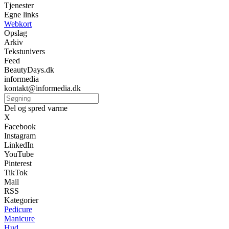
Tjenester
Egne links
Webkort
Opslag
Arkiv
Tekstunivers
Feed
BeautyDays.dk
informedia
kontakt@informedia.dk
Del og spred varme
X
Facebook
Instagram
LinkedIn
YouTube
Pinterest
TikTok
Mail
RSS
Kategorier
Pedicure
Manicure
Hud