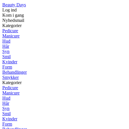
Beauty Days
Log ind
Kom i gang
Nyhedsmail
Kategorier
Pedicure
Manicure
Hud
Hår
Syn
Smil
Kvinder
Form
Behandlinger
Smykker
Kategorier
Pedicure
Manicure
Hud
Hår
Syn
Smil
Kvinder
Form