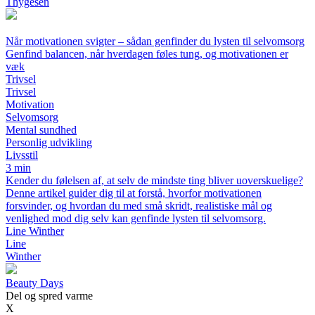
Thygesen
Når motivationen svigter – sådan genfinder du lysten til selvomsorg
Genfind balancen, når hverdagen føles tung, og motivationen er
væk
Trivsel
Trivsel
Motivation
Selvomsorg
Mental sundhed
Personlig udvikling
Livsstil
3 min
Kender du følelsen af, at selv de mindste ting bliver uoverskuelige?
Denne artikel guider dig til at forstå, hvorfor motivationen
forsvinder, og hvordan du med små skridt, realistiske mål og
venlighed mod dig selv kan genfinde lysten til selvomsorg.
Line Winther
Line
Winther
Beauty Days
Del og spred varme
X