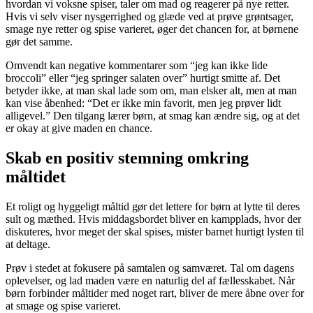
hvordan vi voksne spiser, taler om mad og reagerer på nye retter.
Hvis vi selv viser nysgerrighed og glæde ved at prøve grøntsager,
smage nye retter og spise varieret, øger det chancen for, at børnene
gør det samme.
Omvendt kan negative kommentarer som “jeg kan ikke lide
broccoli” eller “jeg springer salaten over” hurtigt smitte af. Det
betyder ikke, at man skal lade som om, man elsker alt, men at man
kan vise åbenhed: “Det er ikke min favorit, men jeg prøver lidt
alligevel.” Den tilgang lærer børn, at smag kan ændre sig, og at det
er okay at give maden en chance.
Skab en positiv stemning omkring
måltidet
Et roligt og hyggeligt måltid gør det lettere for børn at lytte til deres
sult og mæthed. Hvis middagsbordet bliver en kampplads, hvor der
diskuteres, hvor meget der skal spises, mister barnet hurtigt lysten til
at deltage.
Prøv i stedet at fokusere på samtalen og samværet. Tal om dagens
oplevelser, og lad maden være en naturlig del af fællesskabet. Når
børn forbinder måltider med noget rart, bliver de mere åbne over for
at smage og spise varieret.