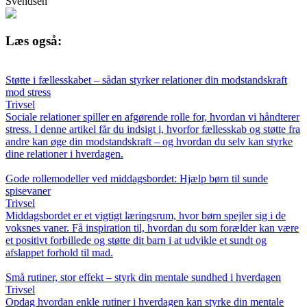
Svendsen
Læs også:
Støtte i fællesskabet – sådan styrker relationer din modstandskraft
mod stress
Trivsel
Sociale relationer spiller en afgørende rolle for, hvordan vi håndterer
stress. I denne artikel får du indsigt i, hvorfor fællesskab og støtte fra
andre kan øge din modstandskraft – og hvordan du selv kan styrke
dine relationer i hverdagen.
Gode rollemodeller ved middagsbordet: Hjælp børn til sunde
spisevaner
Trivsel
Middagsbordet er et vigtigt læringsrum, hvor børn spejler sig i de
voksnes vaner. Få inspiration til, hvordan du som forælder kan være
et positivt forbillede og støtte dit barn i at udvikle et sundt og
afslappet forhold til mad.
Små rutiner, stor effekt – styrk din mentale sundhed i hverdagen
Trivsel
Opdag hvordan enkle rutiner i hverdagen kan styrke din mentale