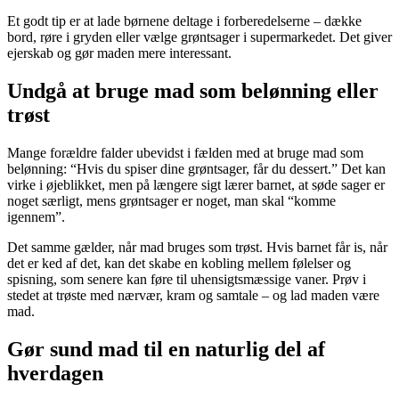
Et godt tip er at lade børnene deltage i forberedelserne – dække
bord, røre i gryden eller vælge grøntsager i supermarkedet. Det giver
ejerskab og gør maden mere interessant.
Undgå at bruge mad som belønning eller
trøst
Mange forældre falder ubevidst i fælden med at bruge mad som
belønning: “Hvis du spiser dine grøntsager, får du dessert.” Det kan
virke i øjeblikket, men på længere sigt lærer barnet, at søde sager er
noget særligt, mens grøntsager er noget, man skal “komme
igennem”.
Det samme gælder, når mad bruges som trøst. Hvis barnet får is, når
det er ked af det, kan det skabe en kobling mellem følelser og
spisning, som senere kan føre til uhensigtsmæssige vaner. Prøv i
stedet at trøste med nærvær, kram og samtale – og lad maden være
mad.
Gør sund mad til en naturlig del af
hverdagen