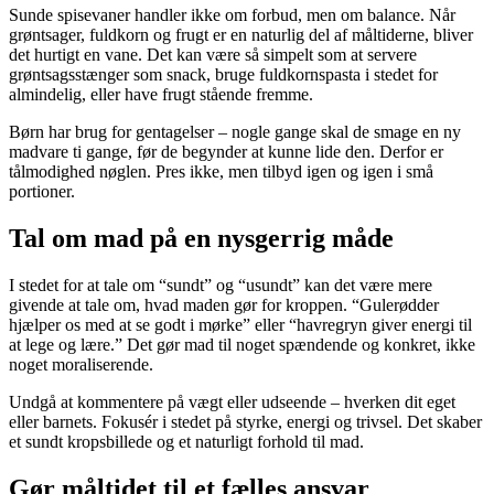
Sunde spisevaner handler ikke om forbud, men om balance. Når
grøntsager, fuldkorn og frugt er en naturlig del af måltiderne, bliver
det hurtigt en vane. Det kan være så simpelt som at servere
grøntsagsstænger som snack, bruge fuldkornspasta i stedet for
almindelig, eller have frugt stående fremme.
Børn har brug for gentagelser – nogle gange skal de smage en ny
madvare ti gange, før de begynder at kunne lide den. Derfor er
tålmodighed nøglen. Pres ikke, men tilbyd igen og igen i små
portioner.
Tal om mad på en nysgerrig måde
I stedet for at tale om “sundt” og “usundt” kan det være mere
givende at tale om, hvad maden gør for kroppen. “Gulerødder
hjælper os med at se godt i mørke” eller “havregryn giver energi til
at lege og lære.” Det gør mad til noget spændende og konkret, ikke
noget moraliserende.
Undgå at kommentere på vægt eller udseende – hverken dit eget
eller barnets. Fokusér i stedet på styrke, energi og trivsel. Det skaber
et sundt kropsbillede og et naturligt forhold til mad.
Gør måltidet til et fælles ansvar