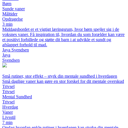
Børn
Sunde vaner
Måltider
Opdragelse
3 min
Middagsbordet er et vigtigt læringsrum, hvor børn spejler sig i de
voksnes vaner. Få inspiration til, hvordan du som forælder kan være
et positivt forbillede og støtte dit barn i at udvikle et sundt og
afslappet forhold til mad.
Jaya Svendsen
Jaya
Svendsen
Små rutiner, stor effekt – styrk din mentale sundhed i hverdagen
Små daglige vaner kan gøre en stor forskel for dit mentale overskud
Trivsel
Trivsel
Mental Sundhed
Trivsel
Hverdag
Vaner
Livsstil
7 min
Opdag hvordan enkle rutiner i hverdagen kan styrke din mentale