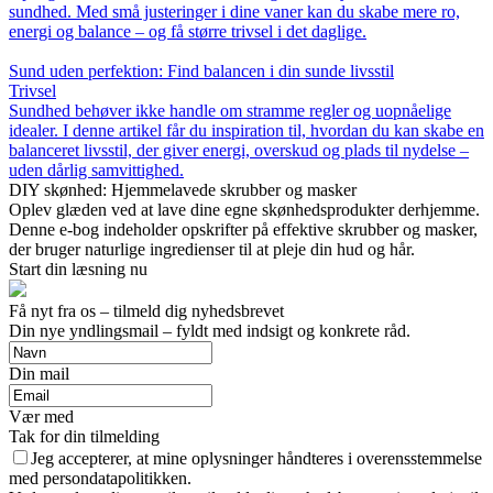
sundhed. Med små justeringer i dine vaner kan du skabe mere ro,
energi og balance – og få større trivsel i det daglige.
Sund uden perfektion: Find balancen i din sunde livsstil
Trivsel
Sundhed behøver ikke handle om stramme regler og uopnåelige
idealer. I denne artikel får du inspiration til, hvordan du kan skabe en
balanceret livsstil, der giver energi, overskud og plads til nydelse –
uden dårlig samvittighed.
DIY skønhed: Hjemmelavede skrubber og masker
Oplev glæden ved at lave dine egne skønhedsprodukter derhjemme.
Denne e-bog indeholder opskrifter på effektive skrubber og masker,
der bruger naturlige ingredienser til at pleje din hud og hår.
Start din læsning nu
Få nyt fra os – tilmeld dig nyhedsbrevet
Din nye yndlingsmail – fyldt med indsigt og konkrete råd.
Din mail
Vær med
Tak for din tilmelding
Jeg accepterer, at mine oplysninger håndteres i overensstemmelse
med persondatapolitikken.