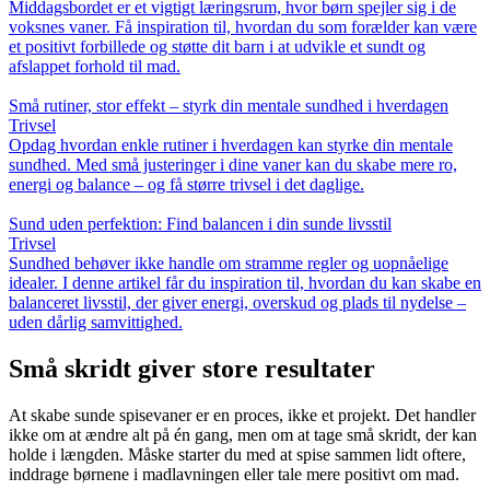
Middagsbordet er et vigtigt læringsrum, hvor børn spejler sig i de
voksnes vaner. Få inspiration til, hvordan du som forælder kan være
et positivt forbillede og støtte dit barn i at udvikle et sundt og
afslappet forhold til mad.
Små rutiner, stor effekt – styrk din mentale sundhed i hverdagen
Trivsel
Opdag hvordan enkle rutiner i hverdagen kan styrke din mentale
sundhed. Med små justeringer i dine vaner kan du skabe mere ro,
energi og balance – og få større trivsel i det daglige.
Sund uden perfektion: Find balancen i din sunde livsstil
Trivsel
Sundhed behøver ikke handle om stramme regler og uopnåelige
idealer. I denne artikel får du inspiration til, hvordan du kan skabe en
balanceret livsstil, der giver energi, overskud og plads til nydelse –
uden dårlig samvittighed.
Små skridt giver store resultater
At skabe sunde spisevaner er en proces, ikke et projekt. Det handler
ikke om at ændre alt på én gang, men om at tage små skridt, der kan
holde i længden. Måske starter du med at spise sammen lidt oftere,
inddrage børnene i madlavningen eller tale mere positivt om mad.