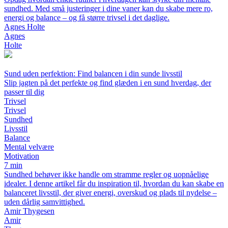
sundhed. Med små justeringer i dine vaner kan du skabe mere ro,
energi og balance – og få større trivsel i det daglige.
Agnes Holte
Agnes
Holte
Sund uden perfektion: Find balancen i din sunde livsstil
Slip jagten på det perfekte og find glæden i en sund hverdag, der
passer til dig
Trivsel
Trivsel
Sundhed
Livsstil
Balance
Mental velvære
Motivation
7 min
Sundhed behøver ikke handle om stramme regler og uopnåelige
idealer. I denne artikel får du inspiration til, hvordan du kan skabe en
balanceret livsstil, der giver energi, overskud og plads til nydelse –
uden dårlig samvittighed.
Amir Thygesen
Amir