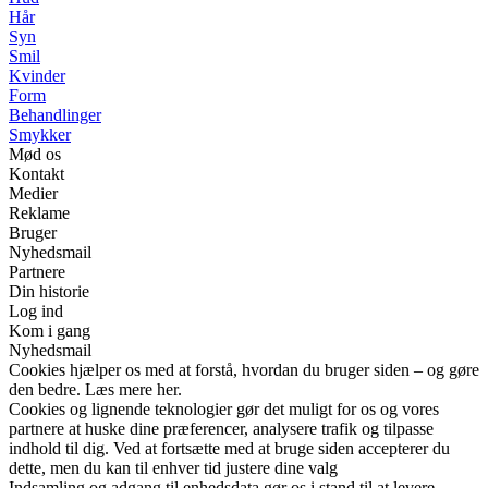
Hår
Syn
Smil
Kvinder
Form
Behandlinger
Smykker
Mød os
Kontakt
Medier
Reklame
Bruger
Nyhedsmail
Partnere
Din historie
Log ind
Kom i gang
Nyhedsmail
Cookies hjælper os med at forstå, hvordan du bruger siden – og gøre
den bedre. Læs mere her.
Cookies og lignende teknologier gør det muligt for os og vores
partnere at huske dine præferencer, analysere trafik og tilpasse
indhold til dig. Ved at fortsætte med at bruge siden accepterer du
dette, men du kan til enhver tid justere dine valg
Indsamling og adgang til enhedsdata gør os i stand til at levere