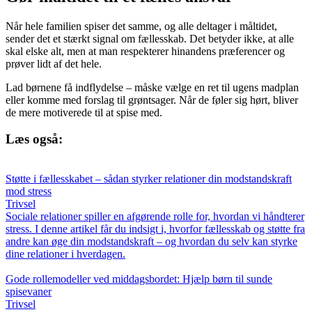
Når hele familien spiser det samme, og alle deltager i måltidet,
sender det et stærkt signal om fællesskab. Det betyder ikke, at alle
skal elske alt, men at man respekterer hinandens præferencer og
prøver lidt af det hele.
Lad børnene få indflydelse – måske vælge en ret til ugens madplan
eller komme med forslag til grøntsager. Når de føler sig hørt, bliver
de mere motiverede til at spise med.
Læs også:
Støtte i fællesskabet – sådan styrker relationer din modstandskraft
mod stress
Trivsel
Sociale relationer spiller en afgørende rolle for, hvordan vi håndterer
stress. I denne artikel får du indsigt i, hvorfor fællesskab og støtte fra
andre kan øge din modstandskraft – og hvordan du selv kan styrke
dine relationer i hverdagen.
Gode rollemodeller ved middagsbordet: Hjælp børn til sunde
spisevaner
Trivsel