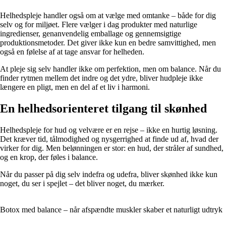
Helhedspleje handler også om at vælge med omtanke – både for dig
selv og for miljøet. Flere vælger i dag produkter med naturlige
ingredienser, genanvendelig emballage og gennemsigtige
produktionsmetoder. Det giver ikke kun en bedre samvittighed, men
også en følelse af at tage ansvar for helheden.
At pleje sig selv handler ikke om perfektion, men om balance. Når du
finder rytmen mellem det indre og det ydre, bliver hudpleje ikke
længere en pligt, men en del af et liv i harmoni.
En helhedsorienteret tilgang til skønhed
Helhedspleje for hud og velvære er en rejse – ikke en hurtig løsning.
Det kræver tid, tålmodighed og nysgerrighed at finde ud af, hvad der
virker for dig. Men belønningen er stor: en hud, der stråler af sundhed,
og en krop, der føles i balance.
Når du passer på dig selv indefra og udefra, bliver skønhed ikke kun
noget, du ser i spejlet – det bliver noget, du mærker.
Botox med balance – når afspændte muskler skaber et naturligt udtryk