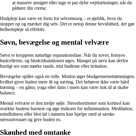
at massere ansigtet eller tage et par dybe vejrtrækninger, når du
påfører din creme.
Hudpleje kan være en form for selvomsorg – et øjeblik, hvor du
stopper op og mærker dig selv. Det er netop denne bevidsthed, der gør
helhedspleje så effektiv.
Søvn, bevægelse og mental velvære
Søvn er kroppens naturlige reparationsfase. Når du sover, fornyes
hudcellerne, og blodcirkulationen øges. Mangel på søvn kan derfor
hurtigt ses som mørke rande, trist hudtone eller irritation.
Bevægelse spiller også en rolle. Motion øger blodgennemstrømningen,
hvilket giver huden mere ilt og næring. Det behøver ikke være hård
træning – en gåtur, yoga eller dans i stuen kan være nok til at skabe
balance.
Mental velvære er den tredje søjle. Stresshormoner som kortisol kan
svække hudens barriere og øge risikoen for inflammation. Meditation,
mindfulness eller blot tid i naturen kan hjælpe med at sænke
stressniveauet og give huden ro.
Skønhed med omtanke