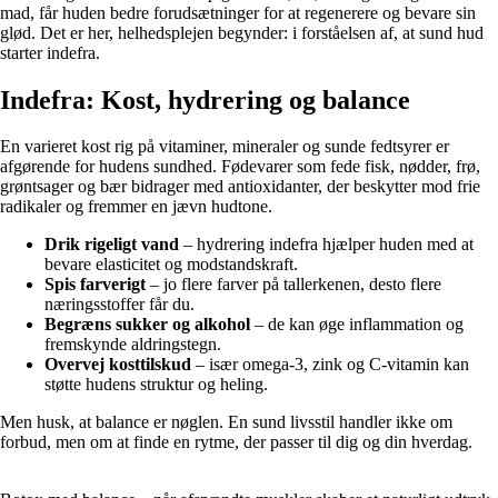
mad, får huden bedre forudsætninger for at regenerere og bevare sin
glød. Det er her, helhedsplejen begynder: i forståelsen af, at sund hud
starter indefra.
Indefra: Kost, hydrering og balance
En varieret kost rig på vitaminer, mineraler og sunde fedtsyrer er
afgørende for hudens sundhed. Fødevarer som fede fisk, nødder, frø,
grøntsager og bær bidrager med antioxidanter, der beskytter mod frie
radikaler og fremmer en jævn hudtone.
Drik rigeligt vand
– hydrering indefra hjælper huden med at
bevare elasticitet og modstandskraft.
Spis farverigt
– jo flere farver på tallerkenen, desto flere
næringsstoffer får du.
Begræns sukker og alkohol
– de kan øge inflammation og
fremskynde aldringstegn.
Overvej kosttilskud
– især omega-3, zink og C-vitamin kan
støtte hudens struktur og heling.
Men husk, at balance er nøglen. En sund livsstil handler ikke om
forbud, men om at finde en rytme, der passer til dig og din hverdag.