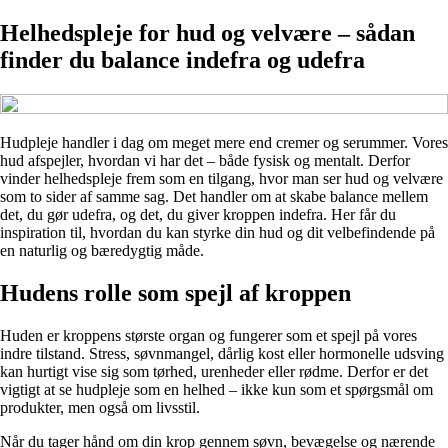
Helhedspleje for hud og velvære – sådan
finder du balance indefra og udefra
Hudpleje handler i dag om meget mere end cremer og serummer. Vores
hud afspejler, hvordan vi har det – både fysisk og mentalt. Derfor
vinder helhedspleje frem som en tilgang, hvor man ser hud og velvære
som to sider af samme sag. Det handler om at skabe balance mellem
det, du gør udefra, og det, du giver kroppen indefra. Her får du
inspiration til, hvordan du kan styrke din hud og dit velbefindende på
en naturlig og bæredygtig måde.
Hudens rolle som spejl af kroppen
Huden er kroppens største organ og fungerer som et spejl på vores
indre tilstand. Stress, søvnmangel, dårlig kost eller hormonelle udsving
kan hurtigt vise sig som tørhed, urenheder eller rødme. Derfor er det
vigtigt at se hudpleje som en helhed – ikke kun som et spørgsmål om
produkter, men også om livsstil.
Når du tager hånd om din krop gennem søvn, bevægelse og nærende