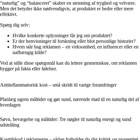
“naturlig” og “balanceret” skaber en stemning af tryghed og velvære.
Men det betyder ikke nødvendigvis, at produktet er bedre eller mere
effektivt.
Spørg dig selv:
Hvilke konkrete oplysninger får jeg om produktet?
Er der henvisninger til forskning eller blot personlige historier?
Hvem står bag reklamen – en virksomhed, en influencer eller en
uafhængig kilde?
Ved at stille disse spørgsmål kan du lettere gennemskue, om reklamen
bygger på fakta eller følelser.
Antiinflammatorisk kost – små skridt til varige forandringer
Planlæg ugens måltider og gør sund, nærende mad til en naturlig del af
hverdagen
Søvn, bevægelse og måltider: Tre nøgler til naturlig energi og sund
udstråling
Kosttilskud i reklamerne – sådan forholder du dig kritisk og nysgerrigt