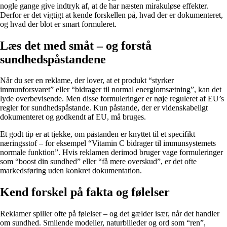
nogle gange give indtryk af, at de har næsten mirakuløse effekter.
Derfor er det vigtigt at kende forskellen på, hvad der er dokumenteret,
og hvad der blot er smart formuleret.
Læs det med småt – og forstå
sundhedspåstandene
Når du ser en reklame, der lover, at et produkt “styrker
immunforsvaret” eller “bidrager til normal energiomsætning”, kan det
lyde overbevisende. Men disse formuleringer er nøje reguleret af EU’s
regler for sundhedspåstande. Kun påstande, der er videnskabeligt
dokumenteret og godkendt af EU, må bruges.
Et godt tip er at tjekke, om påstanden er knyttet til et specifikt
næringsstof – for eksempel “Vitamin C bidrager til immunsystemets
normale funktion”. Hvis reklamen derimod bruger vage formuleringer
som “boost din sundhed” eller “få mere overskud”, er det ofte
markedsføring uden konkret dokumentation.
Kend forskel på fakta og følelser
Reklamer spiller ofte på følelser – og det gælder især, når det handler
om sundhed. Smilende modeller, naturbilleder og ord som “ren”,