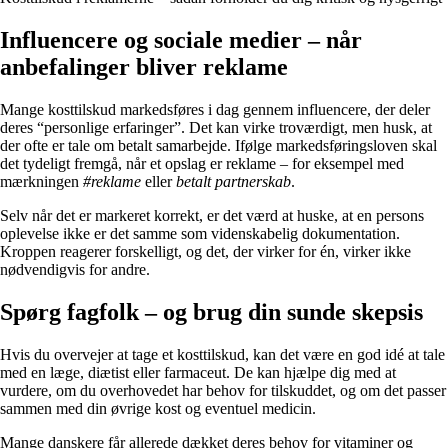
Influencere og sociale medier – når
anbefalinger bliver reklame
Mange kosttilskud markedsføres i dag gennem influencere, der deler
deres “personlige erfaringer”. Det kan virke troværdigt, men husk, at
der ofte er tale om betalt samarbejde. Ifølge markedsføringsloven skal
det tydeligt fremgå, når et opslag er reklame – for eksempel med
mærkningen
#reklame
eller
betalt partnerskab
.
Selv når det er markeret korrekt, er det værd at huske, at en persons
oplevelse ikke er det samme som videnskabelig dokumentation.
Kroppen reagerer forskelligt, og det, der virker for én, virker ikke
nødvendigvis for andre.
Spørg fagfolk – og brug din sunde skepsis
Hvis du overvejer at tage et kosttilskud, kan det være en god idé at tale
med en læge, diætist eller farmaceut. De kan hjælpe dig med at
vurdere, om du overhovedet har behov for tilskuddet, og om det passer
sammen med din øvrige kost og eventuel medicin.
Mange danskere får allerede dækket deres behov for vitaminer og