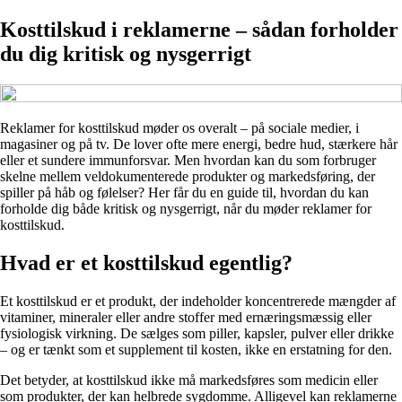
Kosttilskud i reklamerne – sådan forholder
du dig kritisk og nysgerrigt
Reklamer for kosttilskud møder os overalt – på sociale medier, i
magasiner og på tv. De lover ofte mere energi, bedre hud, stærkere hår
eller et sundere immunforsvar. Men hvordan kan du som forbruger
skelne mellem veldokumenterede produkter og markedsføring, der
spiller på håb og følelser? Her får du en guide til, hvordan du kan
forholde dig både kritisk og nysgerrigt, når du møder reklamer for
kosttilskud.
Hvad er et kosttilskud egentlig?
Et kosttilskud er et produkt, der indeholder koncentrerede mængder af
vitaminer, mineraler eller andre stoffer med ernæringsmæssig eller
fysiologisk virkning. De sælges som piller, kapsler, pulver eller drikke
– og er tænkt som et supplement til kosten, ikke en erstatning for den.
Det betyder, at kosttilskud ikke må markedsføres som medicin eller
som produkter, der kan helbrede sygdomme. Alligevel kan reklamerne