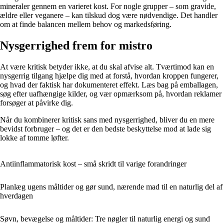
mineraler gennem en varieret kost. For nogle grupper – som gravide,
ældre eller veganere – kan tilskud dog være nødvendige. Det handler
om at finde balancen mellem behov og markedsføring.
Nysgerrighed frem for mistro
At være kritisk betyder ikke, at du skal afvise alt. Tværtimod kan en
nysgerrig tilgang hjælpe dig med at forstå, hvordan kroppen fungerer,
og hvad der faktisk har dokumenteret effekt. Læs bag på emballagen,
søg efter uafhængige kilder, og vær opmærksom på, hvordan reklamer
forsøger at påvirke dig.
Når du kombinerer kritisk sans med nysgerrighed, bliver du en mere
bevidst forbruger – og det er den bedste beskyttelse mod at lade sig
lokke af tomme løfter.
Antiinflammatorisk kost – små skridt til varige forandringer
Planlæg ugens måltider og gør sund, nærende mad til en naturlig del af
hverdagen
Søvn, bevægelse og måltider: Tre nøgler til naturlig energi og sund