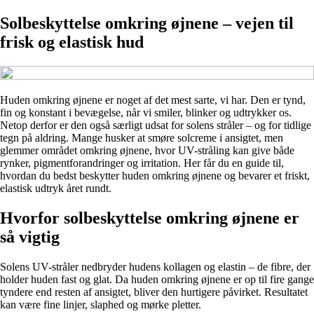
Solbeskyttelse omkring øjnene – vejen til
frisk og elastisk hud
Huden omkring øjnene er noget af det mest sarte, vi har. Den er tynd,
fin og konstant i bevægelse, når vi smiler, blinker og udtrykker os.
Netop derfor er den også særligt udsat for solens stråler – og for tidlige
tegn på aldring. Mange husker at smøre solcreme i ansigtet, men
glemmer området omkring øjnene, hvor UV-stråling kan give både
rynker, pigmentforandringer og irritation. Her får du en guide til,
hvordan du bedst beskytter huden omkring øjnene og bevarer et friskt,
elastisk udtryk året rundt.
Hvorfor solbeskyttelse omkring øjnene er
så vigtig
Solens UV-stråler nedbryder hudens kollagen og elastin – de fibre, der
holder huden fast og glat. Da huden omkring øjnene er op til fire gange
tyndere end resten af ansigtet, bliver den hurtigere påvirket. Resultatet
kan være fine linjer, slaphed og mørke pletter.