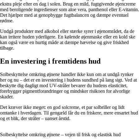
ekstra pleje efter en dag i solen. Brug en mild, fugtgivende øjencreme
med beroligende ingredienser som aloe vera, panthenol eller E-vitamin.
Det hjælper med at genopbygge fugtbalancen og dæmpe eventuel
rødme.
Undgå produkter med alkohol eller stærke syrer i øjenområdet, da de
kan irritere huden yderligere. En kølende øjenmaske eller en kold ske
kan også være en hurtig måde at dæmpe hævelse og give friskhed
tilbage.
En investering i fremtidens hud
Solbeskyttelse omkring øjnene handler ikke kun om at undgå rynker
her og nu – det er en investering i hudens sundhed på lang sigt. Ved at
beskytte dig dagligt mod UV-stråler bevarer du hudens elasticitet,
forebygger pigmentforandringer og mindsker risikoen for alvorlige
skader.
Det kræver ikke meget: en god solcreme, et par solbriller og lidt
omtanke i hverdagen. Til gengæld får du en friskere, mere ensartet hud
og et blik, der stråler – uanset årstid.
Solbeskyttelse omkring øjnene – vejen til frisk og elastisk hud