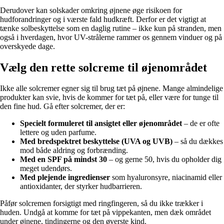
Derudover kan solskader omkring øjnene øge risikoen for
hudforandringer og i værste fald hudkræft. Derfor er det vigtigt at
tænke solbeskyttelse som en daglig rutine – ikke kun på stranden, men
også i hverdagen, hvor UV-strålerne rammer os gennem vinduer og på
overskyede dage.
Vælg den rette solcreme til øjenområdet
Ikke alle solcremer egner sig til brug tæt på øjnene. Mange almindelige
produkter kan svie, hvis de kommer for tæt på, eller være for tunge til
den fine hud. Gå efter solcremer, der er:
Specielt formuleret til ansigtet eller øjenområdet
– de er ofte
lettere og uden parfume.
Med bredspektret beskyttelse (UVA og UVB)
– så du dækkes
mod både aldring og forbrænding.
Med en SPF på mindst 30
– og gerne 50, hvis du opholder dig
meget udendørs.
Med plejende ingredienser
som hyaluronsyre, niacinamid eller
antioxidanter, der styrker hudbarrieren.
Påfør solcremen forsigtigt med ringfingeren, så du ikke trækker i
huden. Undgå at komme for tæt på vippekanten, men dæk området
under øjnene, tindingerne og den øverste kind.