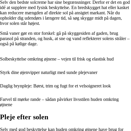
Selv den bedste solcreme har sine begrænsninger. Derfor er det en god
idé at supplere med fysisk beskyttelse. En bredskygget hat eller kasket
kan reducere mængden af direkte sol på ansigtet markant. Når du
opholder dig udendørs i længere tid, så søg skygge midt på dagen,
hvor solen står højest.
Små vaner gør en stor forskel: gå på skyggesiden af gaden, brug
parasol på stranden, og husk, at sne og vand reflekterer solens stråler –
også på kølige dage.
Solbeskyttelse omkring øjnene – vejen til frisk og elastisk hud
Styrk dine øjenvipper naturligt med sunde plejevaner
Daglig brynpleje: Børst, trim og fugt for et velsoigneret look
Farvel til mørke rande – sådan påvirker livsstilen huden omkring
øjnene
Pleje efter solen
Selv med god beskyttelse kan huden omkring øjnene have brug for