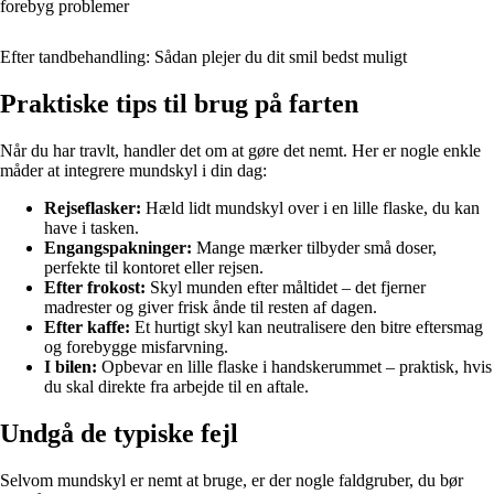
forebyg problemer
Efter tandbehandling: Sådan plejer du dit smil bedst muligt
Praktiske tips til brug på farten
Når du har travlt, handler det om at gøre det nemt. Her er nogle enkle
måder at integrere mundskyl i din dag:
Rejseflasker:
Hæld lidt mundskyl over i en lille flaske, du kan
have i tasken.
Engangspakninger:
Mange mærker tilbyder små doser,
perfekte til kontoret eller rejsen.
Efter frokost:
Skyl munden efter måltidet – det fjerner
madrester og giver frisk ånde til resten af dagen.
Efter kaffe:
Et hurtigt skyl kan neutralisere den bitre eftersmag
og forebygge misfarvning.
I bilen:
Opbevar en lille flaske i handskerummet – praktisk, hvis
du skal direkte fra arbejde til en aftale.
Undgå de typiske fejl
Selvom mundskyl er nemt at bruge, er der nogle faldgruber, du bør