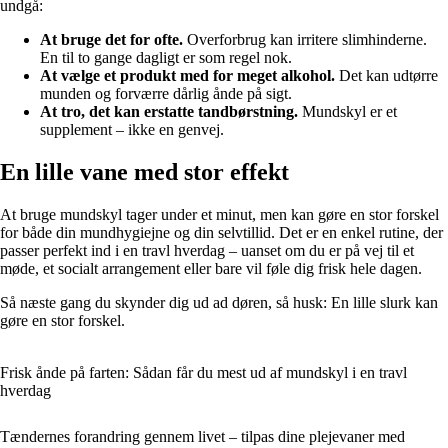
undgå:
At bruge det for ofte.
Overforbrug kan irritere slimhinderne.
En til to gange dagligt er som regel nok.
At vælge et produkt med for meget alkohol.
Det kan udtørre
munden og forværre dårlig ånde på sigt.
At tro, det kan erstatte tandbørstning.
Mundskyl er et
supplement – ikke en genvej.
En lille vane med stor effekt
At bruge mundskyl tager under et minut, men kan gøre en stor forskel
for både din mundhygiejne og din selvtillid. Det er en enkel rutine, der
passer perfekt ind i en travl hverdag – uanset om du er på vej til et
møde, et socialt arrangement eller bare vil føle dig frisk hele dagen.
Så næste gang du skynder dig ud ad døren, så husk: En lille slurk kan
gøre en stor forskel.
Frisk ånde på farten: Sådan får du mest ud af mundskyl i en travl
hverdag
Tændernes forandring gennem livet – tilpas dine plejevaner med