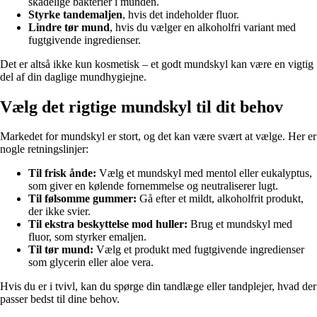
skadelige bakterier i munden.
Styrke tandemaljen
, hvis det indeholder fluor.
Lindre tør mund
, hvis du vælger en alkoholfri variant med
fugtgivende ingredienser.
Det er altså ikke kun kosmetisk – et godt mundskyl kan være en vigtig
del af din daglige mundhygiejne.
Vælg det rigtige mundskyl til dit behov
Markedet for mundskyl er stort, og det kan være svært at vælge. Her er
nogle retningslinjer:
Til frisk ånde:
Vælg et mundskyl med mentol eller eukalyptus,
som giver en kølende fornemmelse og neutraliserer lugt.
Til følsomme gummer:
Gå efter et mildt, alkoholfrit produkt,
der ikke svier.
Til ekstra beskyttelse mod huller:
Brug et mundskyl med
fluor, som styrker emaljen.
Til tør mund:
Vælg et produkt med fugtgivende ingredienser
som glycerin eller aloe vera.
Hvis du er i tvivl, kan du spørge din tandlæge eller tandplejer, hvad der
passer bedst til dine behov.