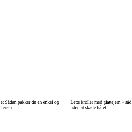
je: Sådan pakker du en enkel og
Lette krøller med glattejern – såd
l ferien
uden at skade håret