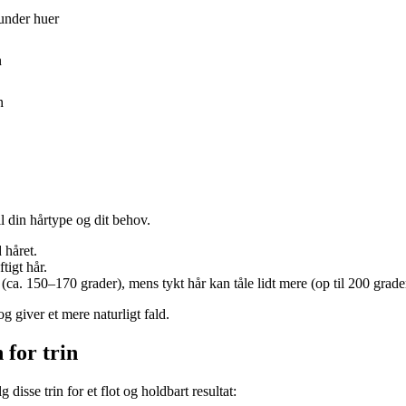
 under huer
n
n
til din hårtype og dit behov.
håret.
tigt hår.
(ca. 150–170 grader), mens tykt hår kan tåle lidt mere (op til 200 grade
e og giver et mere naturligt fald.
 for trin
g disse trin for et flot og holdbart resultat: