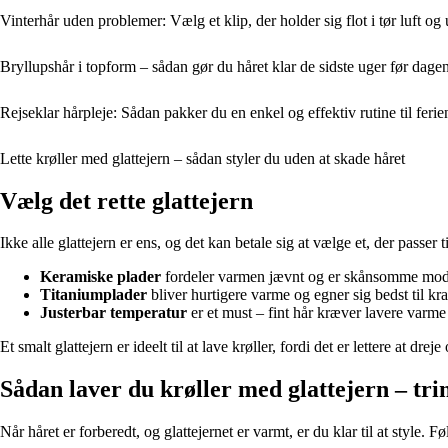
Vinterhår uden problemer: Vælg et klip, der holder sig flot i tør luft og
Bryllupshår i topform – sådan gør du håret klar de sidste uger før dage
Rejseklar hårpleje: Sådan pakker du en enkel og effektiv rutine til ferie
Lette krøller med glattejern – sådan styler du uden at skade håret
Vælg det rette glattejern
Ikke alle glattejern er ens, og det kan betale sig at vælge et, der passer 
Keramiske plader
fordeler varmen jævnt og er skånsomme mod 
Titaniumplader
bliver hurtigere varme og egner sig bedst til kraf
Justerbar temperatur
er et must – fint hår kræver lavere varme 
Et smalt glattejern er ideelt til at lave krøller, fordi det er lettere at drej
Sådan laver du krøller med glattejern – trin
Når håret er forberedt, og glattejernet er varmt, er du klar til at style. Føl