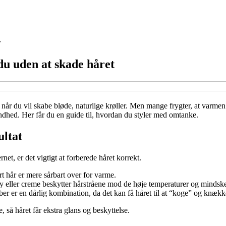
r
 du uden at skade håret
n, når du vil skabe bløde, naturlige krøller. Men mange frygter, at varme
dhed. Her får du en guide til, hvordan du styler med omtanke.
ultat
et, er det vigtigt at forberede håret korrekt.
hår er mere sårbart over for varme.
y eller creme beskytter hårstråene mod de høje temperaturer og mindsker
er er en dårlig kombination, da det kan få håret til at “koge” og knækk
e, så håret får ekstra glans og beskyttelse.