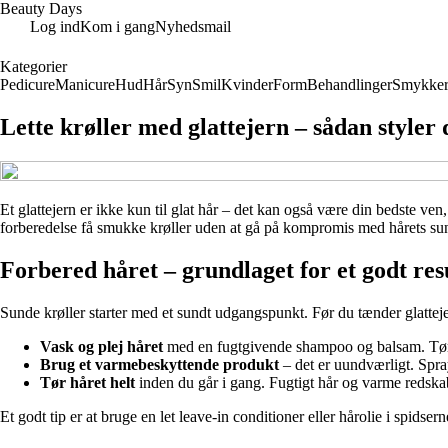
Beauty Days
Log ind
Kom i gang
Nyhedsmail
Kategorier
Pedicure
Manicure
Hud
Hår
Syn
Smil
Kvinder
Form
Behandlinger
Smykke
Lette krøller med glattejern – sådan styler
Et glattejern er ikke kun til glat hår – det kan også være din bedste ve
forberedelse få smukke krøller uden at gå på kompromis med hårets sun
Forbered håret – grundlaget for et godt res
Sunde krøller starter med et sundt udgangspunkt. Før du tænder glattejern
Vask og plej håret
med en fugtgivende shampoo og balsam. Tørt 
Brug et varmebeskyttende produkt
– det er uundværligt. Spra
Tør håret helt
inden du går i gang. Fugtigt hår og varme redskab
Et godt tip er at bruge en let leave-in conditioner eller hårolie i spidsern