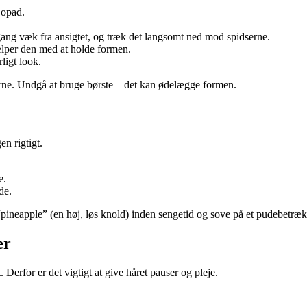
 opad.
gang væk fra ansigtet, og træk det langsomt ned mod spidserne.
jælper den med at holde formen.
rligt look.
lerne. Undgå at bruge børste – det kan ødelægge formen.
en rigtigt.
e.
de.
“pineapple” (en høj, løs knold) inden sengetid og sove på et pudebetræk a
er
Derfor er det vigtigt at give håret pauser og pleje.