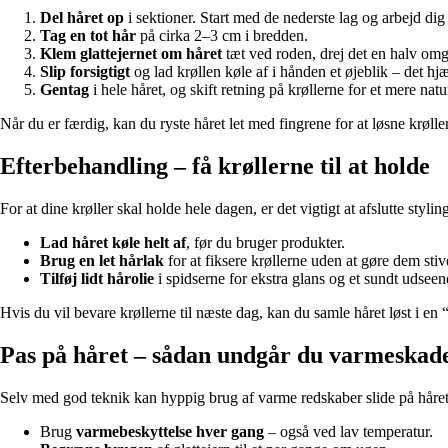
Del håret op
i sektioner. Start med de nederste lag og arbejd dig
Tag en tot hår
på cirka 2–3 cm i bredden.
Klem glattejernet om håret
tæt ved roden, drej det en halv om
Slip forsigtigt
og lad krøllen køle af i hånden et øjeblik – det h
Gentag
i hele håret, og skift retning på krøllerne for et mere natu
Når du er færdig, kan du ryste håret let med fingrene for at løsne krøl
Efterbehandling – få krøllerne til at holde
For at dine krøller skal holde hele dagen, er det vigtigt at afslutte styling
Lad håret køle helt af
, før du bruger produkter.
Brug en let hårlak
for at fiksere krøllerne uden at gøre dem stiv
Tilføj lidt hårolie
i spidserne for ekstra glans og et sundt udseen
Hvis du vil bevare krøllerne til næste dag, kan du samle håret løst i en 
Pas på håret – sådan undgår du varmeskad
Selv med god teknik kan hyppig brug af varme redskaber slide på håret. 
Brug
varmebeskyttelse hver gang
– også ved lav temperatur.