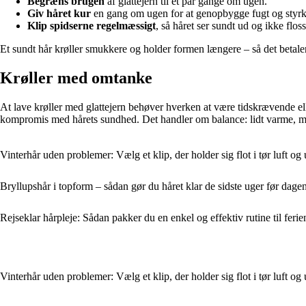
Begræns brugen
af glattejern til et par gange om ugen.
Giv håret kur
en gang om ugen for at genopbygge fugt og styrk
Klip spidserne regelmæssigt
, så håret ser sundt ud og ikke floss
Et sundt hår krøller smukkere og holder formen længere – så det betaler 
Krøller med omtanke
At lave krøller med glattejern behøver hverken at være tidskrævende elle
kompromis med hårets sundhed. Det handler om balance: lidt varme, me
Vinterhår uden problemer: Vælg et klip, der holder sig flot i tør luft og
Bryllupshår i topform – sådan gør du håret klar de sidste uger før dage
Rejseklar hårpleje: Sådan pakker du en enkel og effektiv rutine til ferie
Vinterhår uden problemer: Vælg et klip, der holder sig flot i tør luft og