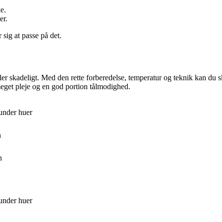
e.
er.
sig at passe på det.
r skadeligt. Med den rette forberedelse, temperatur og teknik kan du ska
get pleje og en god portion tålmodighed.
 under huer
n
n
 under huer