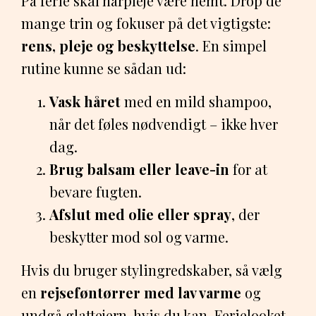
På ferie skal hårpleje være nemt. Drop de
mange trin og fokuser på det vigtigste:
rens, pleje og beskyttelse
. En simpel
rutine kunne se sådan ud:
Vask håret
med en mild shampoo,
når det føles nødvendigt – ikke hver
dag.
Brug balsam eller leave-in
for at
bevare fugten.
Afslut med olie eller spray
, der
beskytter mod sol og varme.
Hvis du bruger stylingredskaber, så vælg
en
rejseføntørrer med lav varme
og
undgå glattejern, hvis du kan. Ferielooket